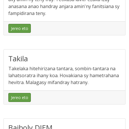
anasana anao handray anjara amin'ny fanitsiana sy
fampidirana teny.
Jereo eto
Takila
Takelaka hitehirizana tantara, sombin-tantara na
lahatsoratra ihany koa. Hovakiana sy hametrahana
hevitra. Malagasy mifandray hatrany.
Jereo eto
Baiboly DIEM