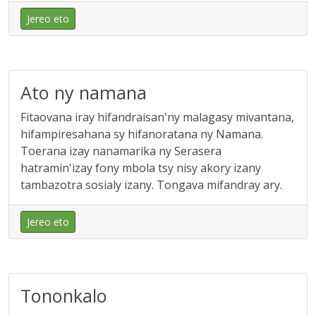
Jereo eto
Ato ny namana
Fitaovana iray hifandraisan'ny malagasy mivantana,
hifampiresahana sy hifanoratana ny Namana.
Toerana izay nanamarika ny Serasera
hatramin'izay fony mbola tsy nisy akory izany
tambazotra sosialy izany. Tongava mifandray ary.
Jereo eto
Tononkalo