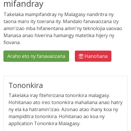
mifandray
Takelaka mampifandray ny Malagasy nandritra ny
taona maro ity toerana ity. Mandalo fanavaozana izy
amin'izao mba hifanentana amin'ny teknolojia vaovao.
Manasa anao hiverina hamangy matetika hijery ny
fiovana.
Araho eto ny fanavaozana
Hanohana
Tononkira
Takelaka iray fitehirizana tononkira malagasy.
Hohitanao ato ireo tononkira mahaliana anao hatry
ny ela ka hatramin'izao. Azonao atao ihany koa ny
mampiditra tononkira. Hohitanao ao koa ny
application Tononkira Malagasy.