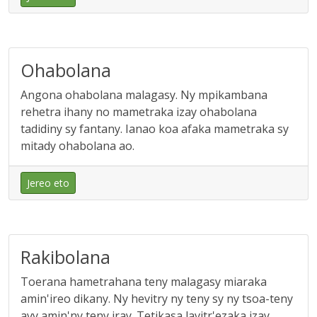
Ohabolana
Angona ohabolana malagasy. Ny mpikambana
rehetra ihany no mametraka izay ohabolana
tadidiny sy fantany. Ianao koa afaka mametraka sy
mitady ohabolana ao.
Jereo eto
Rakibolana
Toerana hametrahana teny malagasy miaraka
amin'ireo dikany. Ny hevitry ny teny sy ny tsoa-teny
avy amin'ny teny iray. Tetikasa lavitr'ezaka izay