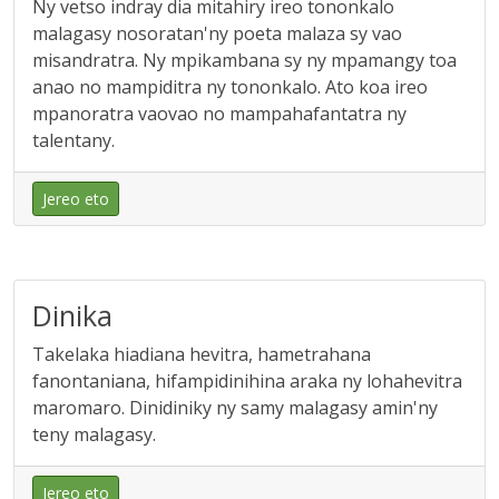
Ny vetso indray dia mitahiry ireo tononkalo
malagasy nosoratan'ny poeta malaza sy vao
misandratra. Ny mpikambana sy ny mpamangy toa
anao no mampiditra ny tononkalo. Ato koa ireo
mpanoratra vaovao no mampahafantatra ny
talentany.
Jereo eto
Dinika
Takelaka hiadiana hevitra, hametrahana
fanontaniana, hifampidinihina araka ny lohahevitra
maromaro. Dinidiniky ny samy malagasy amin'ny
teny malagasy.
Jereo eto