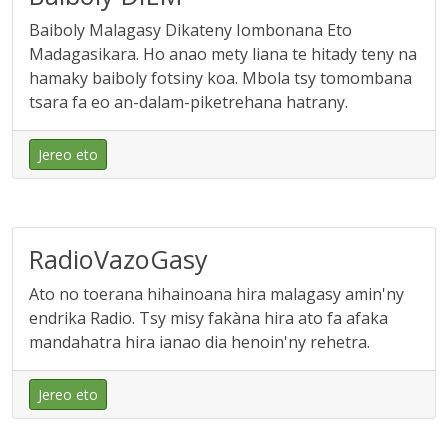
Baiboly Malagasy Dikateny Iombonana Eto
Madagasikara. Ho anao mety liana te hitady teny na
hamaky baiboly fotsiny koa. Mbola tsy tomombana
tsara fa eo an-dalam-piketrehana hatrany.
Jereo eto
RadioVazoGasy
Ato no toerana hihainoana hira malagasy amin'ny
endrika Radio. Tsy misy fakàna hira ato fa afaka
mandahatra hira ianao dia henoin'ny rehetra.
Jereo eto